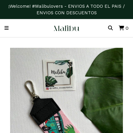
¡Welcome! #Malibulovers - ENVIOS A TODO EL PAIS /
ENVIOS CON DESCUENTOS
0