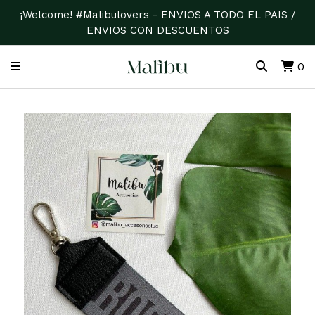
¡Welcome! #Malibulovers - ENVIOS A TODO EL PAIS /
ENVIOS CON DESCUENTOS
0