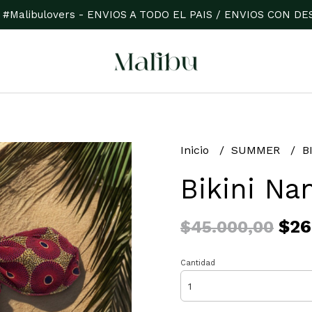
 #Malibulovers - ENVIOS A TODO EL PAIS / ENVIOS CON 
Inicio
SUMMER
B
Bikini Na
$26
$45.000,00
Cantidad