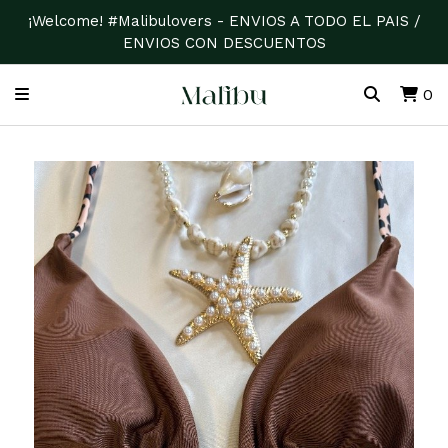
¡Welcome! #Malibulovers - ENVIOS A TODO EL PAIS /
ENVIOS CON DESCUENTOS
0