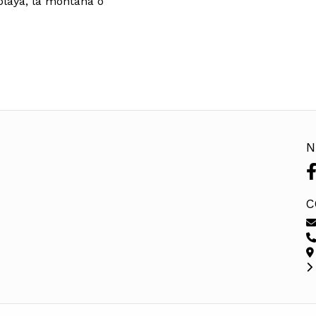
playa, la montaña o
N
C