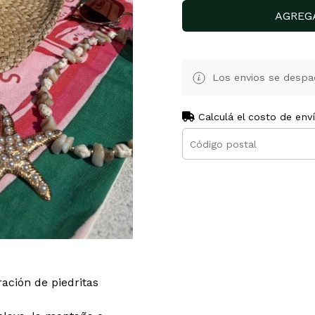
AGREG
Los envios se despa
Calculá el costo de env
ación de piedritas