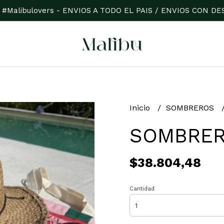
 #Malibulovers - ENVIOS A TODO EL PAIS / ENVIOS CON 
Inicio
SOMBREROS
SOMBRER
$38.804,48
Cantidad