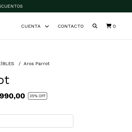
DESCUENTOS
CUENTA
CONTACTO
0
EÍBLES
Aros Parrot
ot
.990,00
35
% OFF