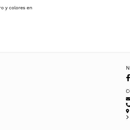
o y colores en
N
C