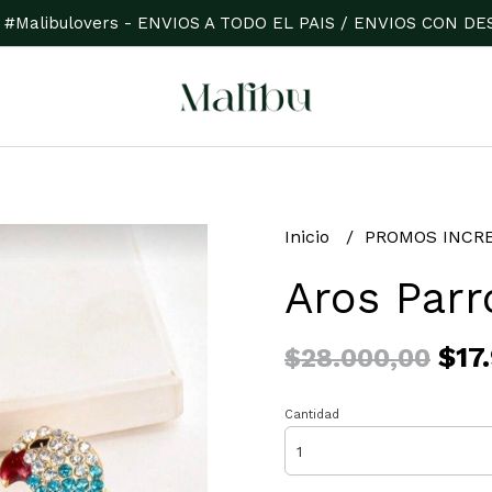
 #Malibulovers - ENVIOS A TODO EL PAIS / ENVIOS CON 
Inicio
PROMOS INCR
Aros Parr
$17
$28.000,00
Cantidad