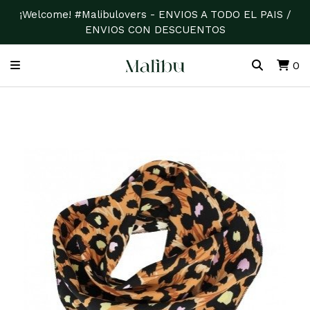
¡Welcome! #Malibulovers - ENVIOS A TODO EL PAIS /
ENVIOS CON DESCUENTOS
0