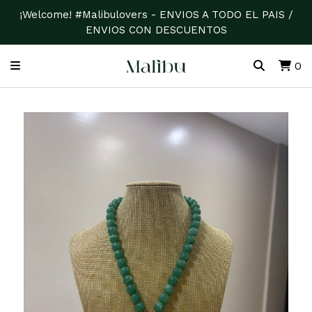
¡Welcome! #Malibulovers - ENVIOS A TODO EL PAIS /
ENVIOS CON DESCUENTOS
0