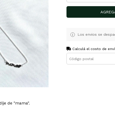
AGREG
Los envios se despa
Calculá el costo de env
dije de "mama".